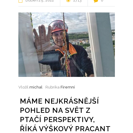
Duben
25
2022
2713
0
Vložil
michal
Rubrika
Firemní
MÁME NEJKRÁSNĚJŠÍ
POHLED NA SVĚT Z
PTAČÍ PERSPEKTIVY,
ŘÍKÁ VÝŠKOVÝ PRACANT