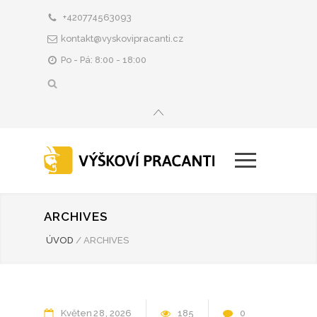
+420774563093
kontakt@vyskovipracanti.cz
Po - Pá: 8:00 - 18:00
ARCHIVES
ÚVOD
/
ARCHIVES
Květen
28
2026
185
0