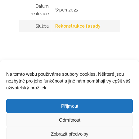
Datum
Srpen 2023
realizace
Služba
Rekonstrukce fasády
Na tomto webu používáme soubory cookies. Některé jsou
nezbytné pro jeho funkčnost a jiné nám pomáhají vylepšit váš
uživatelský prožitek.
A jak je na tom vaše fasáda?
Příjmout
POSLAT NEZÁVAZNOU POPTÁVKU
Odmítnout
Zobrazit předvolby