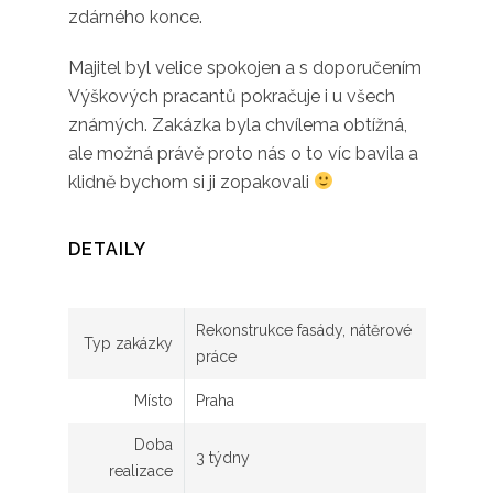
zdárného konce.
Majitel byl velice spokojen a s doporučením
Výškových pracantů pokračuje i u všech
známých. Zakázka byla chvílema obtížná,
ale možná právě proto nás o to víc bavila a
klidně bychom si ji zopakovali
DETAILY
Rekonstrukce fasády, nátěrové
Typ zakázky
práce
Místo
Praha
Doba
3 týdny
realizace