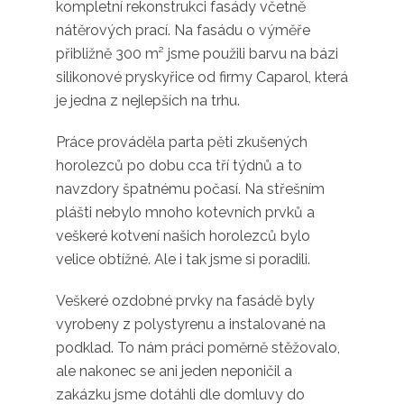
kompletní rekonstrukci fasády včetně
nátěrových prací. Na fasádu o výměře
přibližně 300 m² jsme použili barvu na bázi
silikonové pryskyřice od firmy Caparol, která
je jedna z nejlepších na trhu.
Práce prováděla parta pěti zkušených
horolezců po dobu cca tří týdnů a to
navzdory špatnému počasí. Na střešním
plášti nebylo mnoho kotevních prvků a
veškeré kotvení našich horolezců bylo
velice obtížné. Ale i tak jsme si poradili.
Veškeré ozdobné prvky na fasádě byly
vyrobeny z polystyrenu a instalované na
podklad. To nám práci poměrně stěžovalo,
ale nakonec se ani jeden neponičil a
zakázku jsme dotáhli dle domluvy do